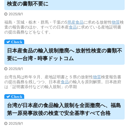
検査の書類不要に
2025/9/1
福島・茨城・栃木・群馬・千葉の5
県産
食品
に求める放射性
物質
検
査の報告書のほか、すべての日本産
食品
に求めている産地証明書
の提出義務などをなくす。
日本産食品の輸入規制撤廃へ 放射性検査の書類不
要に―台湾 - 時事ドットコム
2025/9/1
台湾当局は昨年９月、産地証明書と５県の放射性
物質
検査報告書
の提出義務を残しつつ、日本産
食品
の輸入を原則解禁。日本政府
は「証明書添付などの輸入規制」の早期
台湾が日本産の食品輸入規制を全面撤廃へ、福島
第一原発事故後の検査で安全基準すべて合格
2025/9/1