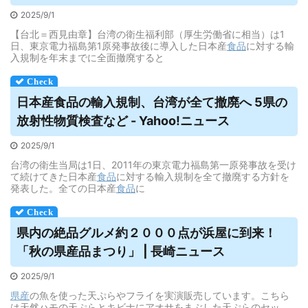
2025/9/1
【台北＝西見由章】台湾の衛生福利部（厚生労働省に相当）は1
日、東京電力福島第1原発事故後に導入した日本産
食品
に対する輸
入規制を年末までに全面撤廃すると
日本産食品の輸入規制、台湾が全て撤廃へ 5県の
放射性物質検査など - Yahoo!ニュース
2025/9/1
台湾の衛生当局は1日、2011年の東京電力福島第一原発事故を受け
て続けてきた日本産
食品
に対する輸入規制を全て撤廃する方針を
発表した。全ての日本産
食品
に
県内
の絶品グルメ約２０００点が浜屋に到来！
「秋の県産品まつり」 | 長崎ニュース
2025/9/1
県産
の魚を使った天ぷらやフライを実演販売しています。こちら
は天然ハモの天ぷらとキビナにアオサをまぶした天ぷらのセッ