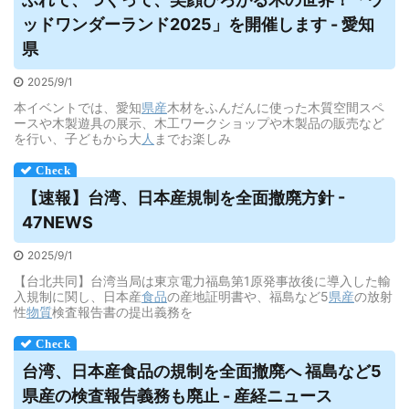
ッドワンダーランド2025」を開催します - 愛知
県
2025/9/1
本イベントでは、愛知
県産
木材をふんだんに使った木質空間スペ
ースや木製遊具の展示、木工ワークショップや木製品の販売など
を行い、子どもから大
人
までお楽しみ
【速報】台湾、日本産規制を全面撤廃方針 -
47NEWS
2025/9/1
【台北共同】台湾当局は東京電力福島第1原発事故後に導入した輸
入規制に関し、日本産
食品
の産地証明書や、福島など5
県産
の放射
性
物質
検査報告書の提出義務を
台湾、日本産食品の規制を全面撤廃へ 福島など5
県産
の検査報告義務も廃止 - 産経ニュース