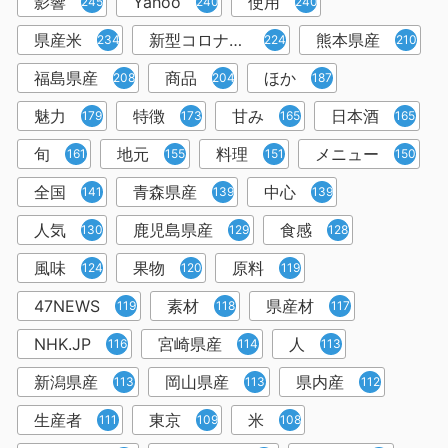
影響
Yahoo
使用
245
240
240
県産米
新型コロナウイルス
熊本県産
234
224
210
福島県産
商品
ほか
208
204
187
魅力
特徴
甘み
日本酒
179
173
165
165
旬
地元
料理
メニュー
161
155
151
150
全国
青森県産
中心
141
139
139
人気
鹿児島県産
食感
130
129
128
風味
果物
原料
124
120
119
47NEWS
素材
県産材
119
118
117
NHK.JP
宮崎県産
人
116
114
113
新潟県産
岡山県産
県内産
113
113
112
生産者
東京
米
111
109
108