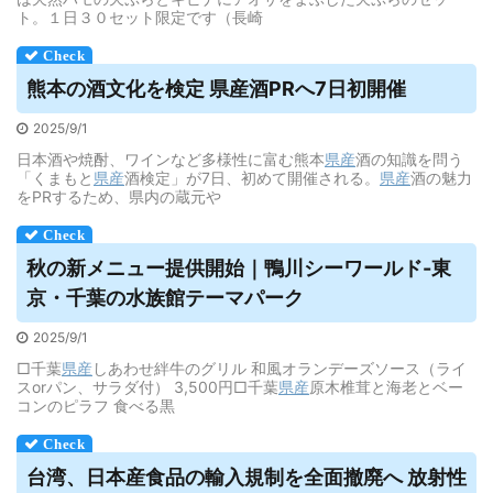
ト。１日３０セット限定です（長崎
熊本の酒文化を検定
県産
酒PRへ7日初開催
2025/9/1
日本酒や焼酎、ワインなど多様性に富む熊本
県産
酒の知識を問う
「くまもと
県産
酒検定」が7日、初めて開催される。
県産
酒の魅力
をPRするため、県内の蔵元や
秋の新メニュー提供開始｜鴨川シーワールド-東
京・千葉の水族館テーマパーク
2025/9/1
□千葉
県産
しあわせ絆牛のグリル 和風オランデーズソース（ライ
スorパン、サラダ付） 3,500円□千葉
県産
原木椎茸と海老とベー
コンのピラフ 食べる黒
台湾、日本産食品の輸入規制を全面撤廃へ 放射性