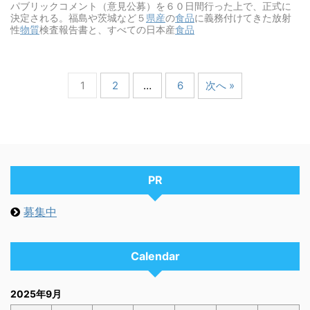
パブリックコメント（意見公募）を６０日間行った上で、正式に
決定される。福島や茨城など５
県産
の
食品
に義務付けてきた放射
性
物質
検査報告書と、すべての日本産
食品
1
2
…
6
次へ »
PR
募集中
Calendar
2025年9月